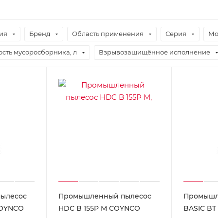
ия
Бренд
Область применения
Серия
Мо
ость мусоросборника, л
Взрывозащищённое исполнение
ылесос
Промышленный пылесос
Промышл
COYNCO
HDC B 155P M COYNCO
BASIC BT