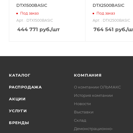
DTX1500BASIC
DTX2500BASIC
Под заказ
Под заказ
Арт. : DTX1500BASIC
Арт. : DTX2500BASIC
444 771
руб.
/шт
764 541
руб.
/ш
КАТАЛОГ
КОМПАНИЯ
РАСПРОДАЖА
О компании ОЛЬМАКС
История компании
АКЦИИ
Новости
УСЛУГИ
Выставки
Склад
БРЕНДЫ
Демонстрационно-