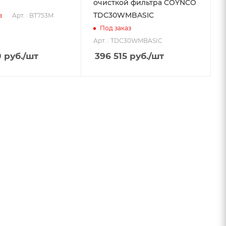
очисткой фильтра COYNCO
TDC30WMBASIC
Арт. : BT753M
з
Под заказ
Арт. : TDC30WMBASIC
0
руб.
/шт
396 515
руб.
/шт