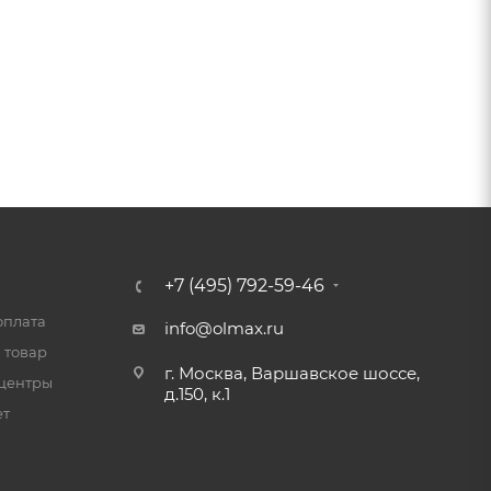
+7 (495) 792-59-46
оплата
info@olmax.ru
 товар
г. Москва, Варшавское шоссе,
центры
д.150, к.1
ет