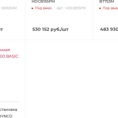
HDCB155PM
BT753M
 : WM250M
Арт. : HDCB155PM
Под заказ
Под зака
шт
530 152
руб.
/шт
483 93
становка
COYNCO