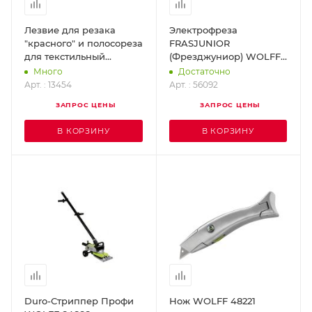
Лезвие для резака
Электрофреза
"красного" и полосореза
FRASJUNIOR
для текстильный
(Фрезджуниор) WOLFF
покрытий (комплект - 10
56092
Много
Достаточно
шт.) WOLFF 13454
Арт. : 13454
Арт. : 56092
ЗАПРОС ЦЕНЫ
ЗАПРОС ЦЕНЫ
В КОРЗИНУ
В КОРЗИНУ
Duro-Стриппер Профи
Нож WOLFF 48221