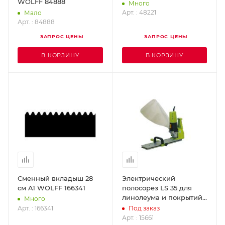
WOLFF 84888
Много
Арт. : 48221
Мало
Арт. : 84888
ЗАПРОС ЦЕНЫ
ЗАПРОС ЦЕНЫ
В КОРЗИНУ
В КОРЗИНУ
Сменный вкладыш 28
Электрический
см A1 WOLFF 166341
полосорез LS 35 для
линолеума и покрытий
Много
из ПВХ (ширина
Арт. : 166341
Под заказ
резания 35 см) WOLFF
Арт. : 15661