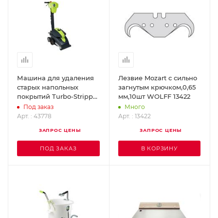
Машина для удаления
Лезвие Mozart с сильно
старых напольных
загнутым крючком,0,65
покрытий Turbo-Stripper
мм,10шт WOLFF 13422
WOLFF 43778
Под заказ
Много
Арт. : 43778
Арт. : 13422
ЗАПРОС ЦЕНЫ
ЗАПРОС ЦЕНЫ
ПОД ЗАКАЗ
В КОРЗИНУ