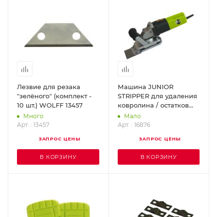
Лезвие для резака
Машина JUNIOR
"зелёного" (комплект -
STRIPPER для удаления
10 шт.) WOLFF 13457
ковролина / остатков
покрытия / обоев /
Много
Мало
WOLFF 16876
Арт. : 13457
Арт. : 16876
ЗАПРОС ЦЕНЫ
ЗАПРОС ЦЕНЫ
В КОРЗИНУ
В КОРЗИНУ