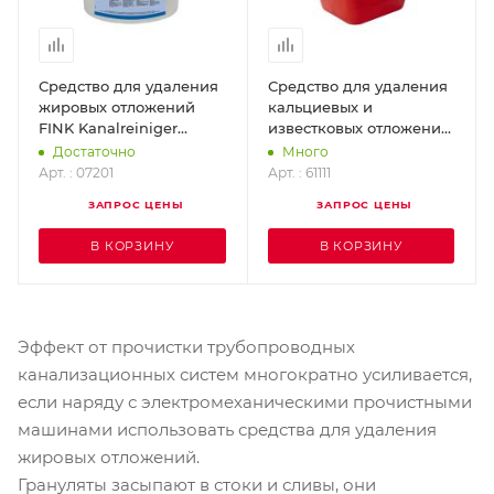
Средство для удаления
Средство для удаления
жировых отложений
кальциевых и
FINK Kanalreiniger
известковых отложений
Spezial (1 кан. - 10 кг)
Кессель
Достаточно
Много
07201
ROTHENBERGER 61111
Арт. : 07201
Арт. : 61111
ЗАПРОС ЦЕНЫ
ЗАПРОС ЦЕНЫ
В КОРЗИНУ
В КОРЗИНУ
Эффект от прочистки трубопроводных
канализационных систем многократно усиливается,
если наряду с электромеханическими прочистными
машинами использовать средства для удаления
жировых отложений.
Грануляты засыпают в стоки и сливы, они