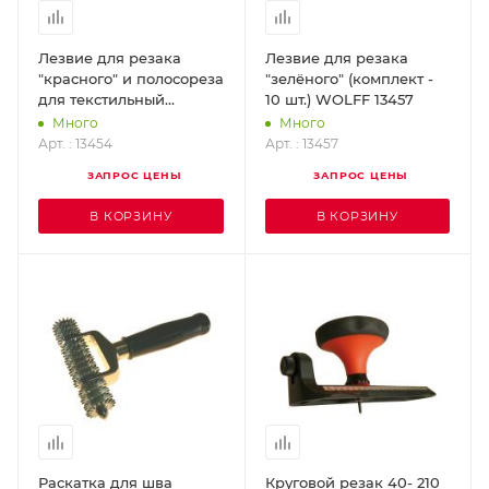
Лезвие для резака
Лезвие для резака
"красного" и полосореза
"зелёного" (комплект -
для текстильный
10 шт.) WOLFF 13457
покрытий (комплект - 10
Много
Много
шт.) WOLFF 13454
Арт. : 13454
Арт. : 13457
ЗАПРОС ЦЕНЫ
ЗАПРОС ЦЕНЫ
В КОРЗИНУ
В КОРЗИНУ
Раскатка для шва
Круговой резак 40- 210