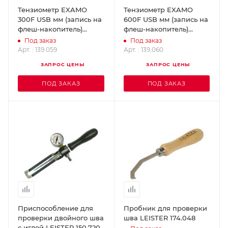
Тензиометр EXAMO
Тензиометр EXAMO
300F USB мм (запись на
600F USB мм (запись на
флеш-накопитель)
флеш-накопитель)
LEISTER 139.059
LEISTER 139.060
Под заказ
Под заказ
Арт. : 139.059
Арт. : 139.060
ЗАПРОС ЦЕНЫ
ЗАПРОС ЦЕНЫ
ПОД ЗАКАЗ
ПОД ЗАКАЗ
Приспособление для
Пробник для проверки
проверки двойного шва
шва LEISTER 174.048
с иглой LEISTER 150.720