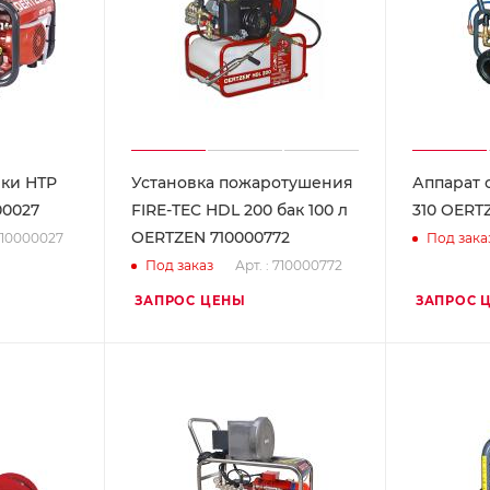
вки НТР
Установка пожаротушения
Аппарат 
00027
FIRE-TEC HDL 200 бак 100 л
310 OERT
OERTZEN 710000772
 710000027
Под зака
Арт. : 710000772
Под заказ
ЗАПРОС ЦЕНЫ
ЗАПРОС 