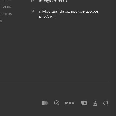
info@olmax.ru
 товар
г. Москва, Варшавское шоссе,
центры
д.150, к.1
ет