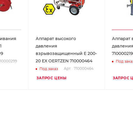
живания
Аппарат высокого
Аппарат 
1
давления
давления
99
взрывозащищенный E 200-
710000219
20 EX OERTZEN 710000464
 710000299
Под зака
Арт. : 710000464
Под заказ
ЗАПРОС ЦЕНЫ
ЗАПРОС 