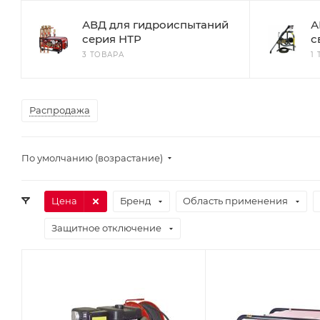
АВД для гидроиспытаний
А
серия НТР
с
3 ТОВАРА
1
Распродажа
По умолчанию (возрастание)
Цена
Бренд
Область применения
Защитное отключение