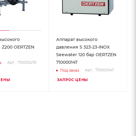
высокого
Аппарат высокого
 Z200 OERTZEN
давления S 323-23-INOX
Seewater 120 бар OERTZEN
710000147
Арт. : 710000219
з
Арт. : 710000147
Под заказ
ЦЕНЫ
ЗАПРОС ЦЕНЫ