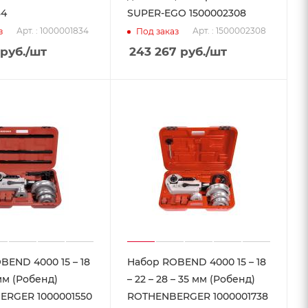
34
SUPER-EGO 1500002308
Арт. : 1000001834
Арт. : 1500002308
з
Под заказ
руб.
/шт
243 267
руб.
/шт
BEND 4000 15 – 18
Набор ROBEND 4000 15 – 18
 мм (Робенд)
– 22 – 28 – 35 мм (Робенд)
ERGER 1000001550
ROTHENBERGER 1000001738