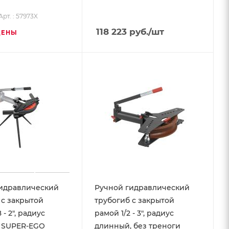
Арт. : 57973X
118 223
руб.
/шт
ЦЕНЫ
идравлический
Ручной гидравлический
 с закрытой
трубогиб с закрытой
 - 2", радиус
рамой 1/2 - 3", радиус
 SUPER-EGO
длинный, без треноги