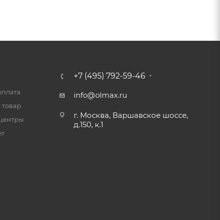
+7 (495) 792-59-46
оплата
info@olmax.ru
 товар
г. Москва, Варшавское шоссе,
центры
д.150, к.1
ет