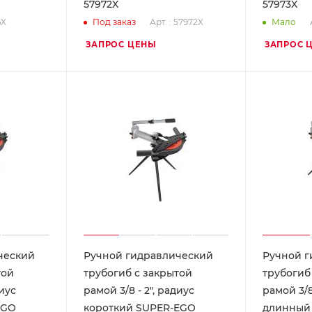
57972X
57973X
6X
Арт. : 57972X
Под заказ
Мало
ЗАПРОС ЦЕНЫ
ЗАПРОС 
ческий
Ручной гидравлический
Ручной г
той
трубогиб с закрытой
трубогиб
диус
рамой 3/8 - 2", радиус
рамой 3/8
EGO
короткий SUPER-EGO
длинный