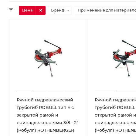
Цена
Бренд
Применение для материал
Ручной гидравлический
Ручной гидравли
трубогиб ROBULL тип E с
трубогиб ROBULL 
закрытой рамой и
открытой рамой 
принадлежностями 3/8 - 2"
принадлежностями
(Робулл) ROTHENBERGER
(Робулл) ROTHEN