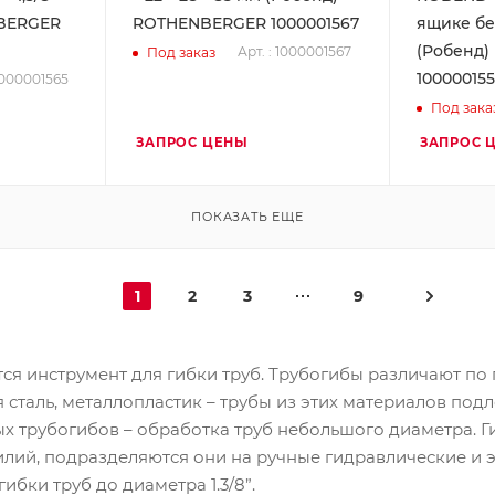
NBERGER
ROTHENBERGER 1000001567
ящике бе
(Робенд
Арт. : 1000001567
Под заказ
10000015
 1000001565
Под зака
ЗАПРОС ЦЕНЫ
ЗАПРОС 
ПОКАЗАТЬ ЕЩЕ
1
2
3
9
 инструмент для гибки труб. Трубогибы различают по п
сталь, металлопластик – трубы из этих материалов подл
х трубогибов – обработка труб небольшого диаметра. 
илий, подразделяются они на ручные гидравлические и
бки труб до диаметра 1.3/8”.