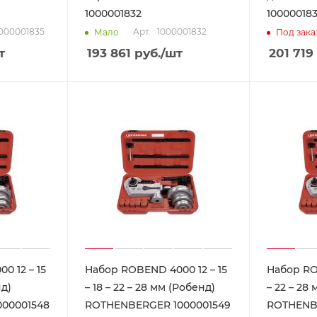
1000001832
10000018
 1000001835
Арт. : 1000001832
Мало
Под зака
т
193 861
руб.
/шт
201 719
0 12 – 15
Набор ROBEND 4000 12 – 15
Набор RO
нд)
– 18 – 22 – 28 мм (Робенд)
– 22 – 28
00001548
ROTHENBERGER 1000001549
ROTHENB