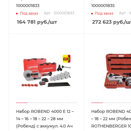
1000001833
1000001835
Арт. : 1000001833
Арт. :
Под заказ
Под заказ
164 781
руб.
/шт
272 623
руб.
/ш
Набор ROBEND 4000 Е 12 –
Набор ROBEND 400
14 – 16 – 18 – 22 – 28 мм
– 18 – 22 мм (Робе
(Робенд) с аккумул. 4.0 Ач
ROTHENBERGER 10