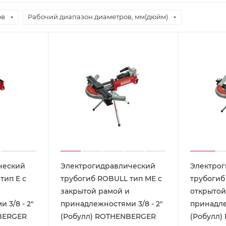
ов
Рабочий диапазон диаметров, мм(дюйм)
ческий
Электрогидравлический
Электро
тип E с
трубогиб ROBULL тип ME с
трубогиб
и
закрытой рамой и
открытой
 3/8 - 2"
принадлежностями 3/8 - 2"
принадле
BERGER
(Робулл) ROTHENBERGER
(Робулл