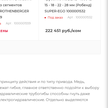
з сегментов
15 - 18 - 22 - 28 мм (Робенд)
) ROTHENBERGER
SUPER-EGO 1000001532
59
Арт. : 1000001532
Под заказ
Арт. : 1000001559
з
222 451
руб.
/ком
ЦЕНЫ
ринципу действия и по типу привода. Медь,
ежат гибке, главное ответственно подойти к выбору
Гидравлические трубогибы способны гнуть даже
 электрогидравлические. Отдельно выделяются