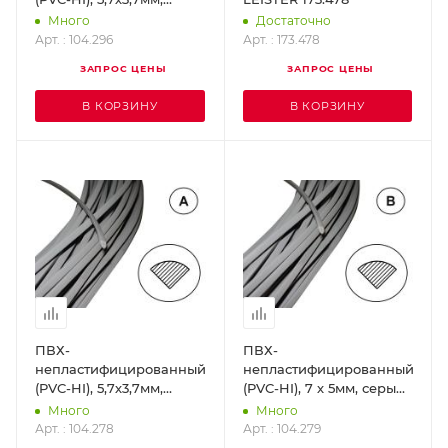
прозрачный (10)
Много
Достаточно
LEISTER 104.296
Арт. : 104.296
Арт. : 173.478
ЗАПРОС ЦЕНЫ
ЗАПРОС ЦЕНЫ
В КОРЗИНУ
В КОРЗИНУ
ПВХ-
ПВХ-
непластифицированный
непластифицированный
(PVC-HI), 5,7х3,7мм,
(PVC-HI), 7 х 5мм, серый
серый (10) LEISTER
(10) LEISTER 104.279
Много
Много
104.278
Арт. : 104.278
Арт. : 104.279