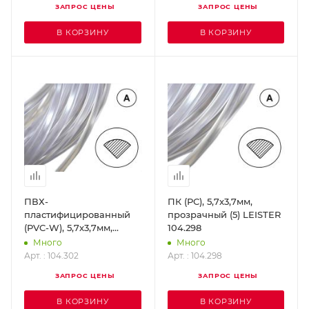
ЗАПРОС ЦЕНЫ
ЗАПРОС ЦЕНЫ
В КОРЗИНУ
В КОРЗИНУ
ПВХ-
ПК (РС), 5,7х3,7мм,
пластифицированный
прозрачный (5) LEISTER
(PVC-W), 5,7х3,7мм,
104.298
прозрачный (10)
Много
Много
LEISTER 104.302
Арт. : 104.302
Арт. : 104.298
ЗАПРОС ЦЕНЫ
ЗАПРОС ЦЕНЫ
В КОРЗИНУ
В КОРЗИНУ