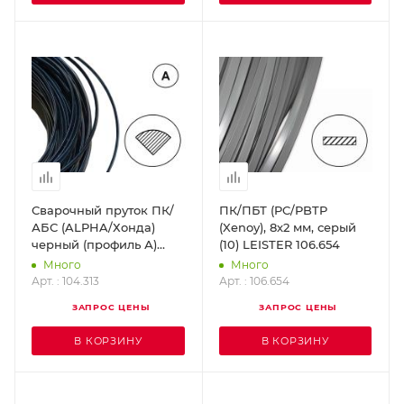
Сварочный пруток ПК/
ПК/ПБТ (PC/PBTP
АБС (ALPHA/Хонда)
(Xenoy), 8х2 мм, серый
черный (профиль А)
(10) LEISTER 106.654
LEISTER 104.313
Много
Много
Арт. : 104.313
Арт. : 106.654
ЗАПРОС ЦЕНЫ
ЗАПРОС ЦЕНЫ
В КОРЗИНУ
В КОРЗИНУ