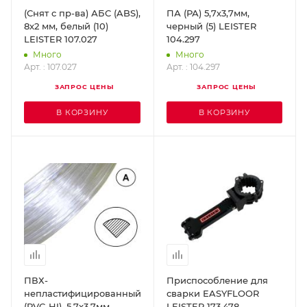
(Снят с пр-ва) АБС (ABS),
ПА (РА) 5,7х3,7мм,
8х2 мм, белый (10)
черный (5) LEISTER
LEISTER 107.027
104.297
Много
Много
Арт. : 107.027
Арт. : 104.297
ЗАПРОС ЦЕНЫ
ЗАПРОС ЦЕНЫ
В КОРЗИНУ
В КОРЗИНУ
ПВХ-
Приспособление для
непластифицированный
сварки EASYFLOOR
(PVC-HI), 5,7х3,7мм,
LEISTER 173.478