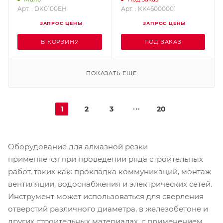
DR.SCHULZE DK0100EH
KK46000001
Арт. : DK0100EH
Арт. : KK46000001
ЗАПРОС ЦЕНЫ
ЗАПРОС ЦЕНЫ
В КОРЗИНУ
ПОД ЗАКАЗ
ПОКАЗАТЬ ЕЩЕ
1
2
3
20
Оборудование для алмазной резки
применяется при проведении ряда строительных
работ, таких как: прокладка коммуникаций, монтаж
вентиляции, водоснабжения и электрических сетей.
Инструмент может использоваться для сверления
отверстий различного диаметра, в железобетоне и
других строительных материалах, с применением