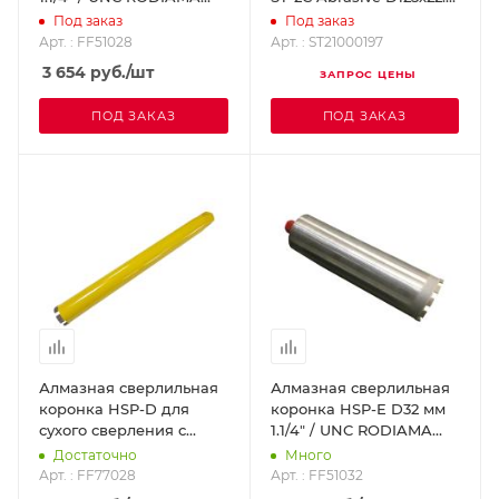
FF51028
DR.SCHULZE ST21000197
Под заказ
Под заказ
Арт. : FF51028
Арт. : ST21000197
3 654
руб.
/шт
ЗАПРОС ЦЕНЫ
ПОД ЗАКАЗ
ПОД ЗАКАЗ
Алмазная сверлильная
Алмазная сверлильная
коронка HSP-D для
коронка HSP-E D32 мм
сухого сверления с
1.1/4" / UNC RODIAMA
микроударом, диам. 28
FF51032
Достаточно
Много
мм 1 1/4 UNC
Арт. : FF77028
Арт. : FF51032
DR.SCHULZE FF77028