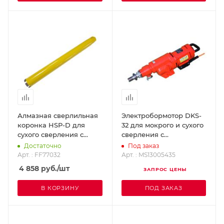
Алмазная сверлильная
Электробормотор DKS-
коронка HSP-D для
32 для мокрого и сухого
сухого сверления с
сверления с
микроударом, диам.
подключаемым
Достаточно
Под заказ
32мм 1 1/4 UNC
микроударом
Арт. : FF77032
Арт. : MS13005435
DR.SCHULZE FF77032
DR.SCHULZE
4 858
руб.
/шт
ЗАПРОС ЦЕНЫ
MS13005435
В КОРЗИНУ
ПОД ЗАКАЗ