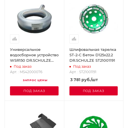
Универсальное
Шлифовальная тарелка
водосборное устройство
ST-2-C Бетон D125х22.2
WSR150 DR.SCHULZE
DR.SCHULZE ST21001191
MS42000076
Под заказ
Под заказ
Арт. : MS42000076
Арт. : ST21001191
3 781
руб.
/шт
ЗАПРОС ЦЕНЫ
ПОД ЗАКАЗ
ПОД ЗАКАЗ