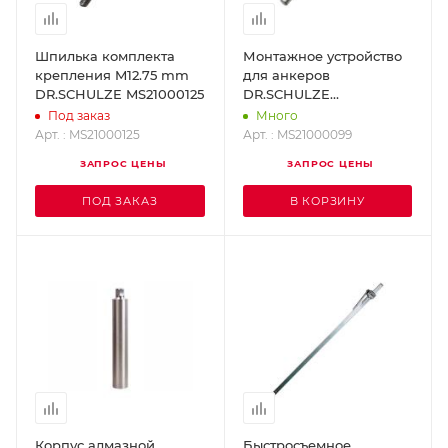
Шпилька комплекта
Монтажное устройство
крепления M12.75 mm
для анкеров
DR.SCHULZE MS21000125
DR.SCHULZE
MS21000099
Под заказ
Много
Арт. : MS21000125
Арт. : MS21000099
ЗАПРОС ЦЕНЫ
ЗАПРОС ЦЕНЫ
ПОД ЗАКАЗ
В КОРЗИНУ
Корпус алмазной
Быстросъемное