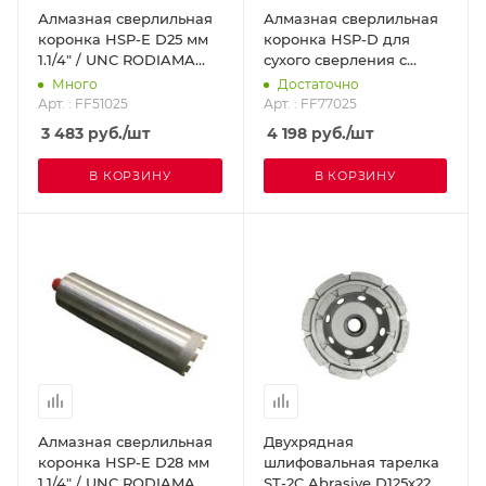
Алмазная сверлильная
Алмазная сверлильная
коронка HSP-E D25 мм
коронка HSP-D для
1.1/4" / UNC RODIAMA
сухого сверления с
FF51025
микроударом, диам. 25
Много
Достаточно
мм 1 1/4 UNC
Арт. : FF51025
Арт. : FF77025
DR.SCHULZE FF77025
3 483
руб.
/шт
4 198
руб.
/шт
В КОРЗИНУ
В КОРЗИНУ
Алмазная сверлильная
Двухрядная
коронка HSP-E D28 мм
шлифовальная тарелка
1.1/4" / UNC RODIAMA
ST-2C Abrasive D125х22.2