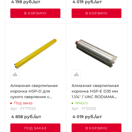
4 198
руб.
/шт
4 019
руб.
/шт
В КОРЗИНУ
В КОРЗИНУ
Алмазная сверлильная
Алмазная сверлильная
коронка HSP-D для
коронка HSP-E D35 мм
сухого сверления с
1.1/4" / UNC RODIAMA
микроударом, диам. 30
FF51035
Под заказ
Много
мм 1 1/4 UNC
Арт. : FF77030
Арт. : FF51035
DR.SCHULZE FF77030
4 858
руб.
/шт
4 019
руб.
/шт
ПОД ЗАКАЗ
В КОРЗИНУ