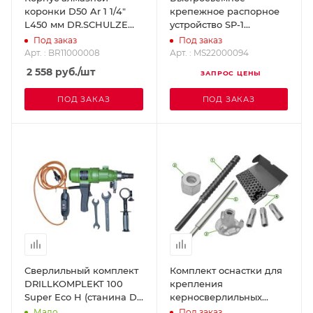
коронки D50 Ar 1 1/4"
крепежное распорное
L450 мм DR.SCHULZE
устройство SP-1
BR11000008
DR.SCHULZE
Под заказ
Под заказ
MS22000094
Арт. : BR11000008
Арт. : MS22000094
2 558
руб.
/шт
ЗАПРОС ЦЕНЫ
ПОД ЗАКАЗ
ПОД ЗАКАЗ
Сверлильный комплект
Комплект оснастки для
DRILLKOMPLEKT 100
крепления
Super Eco H (станина D-
керносверлильных
160E + мотор DK1603
установок DR.SCHULZE
Мало
Под заказ