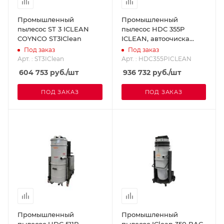
Промышленный
Промышленный
пылесос ST 3 ICLEAN
пылесос HDC 355P
COYNCO ST3IClean
ICLEAN, автоочиска
COYNCO
Под заказ
Под заказ
HDC355PICLEAN
Арт. : ST3IClean
Арт. : HDC355PICLEAN
604 753
руб.
/шт
936 732
руб.
/шт
ПОД ЗАКАЗ
ПОД ЗАКАЗ
Промышленный
Промышленный
пылесос HDC 511P
пылесос IClean 350 BAG