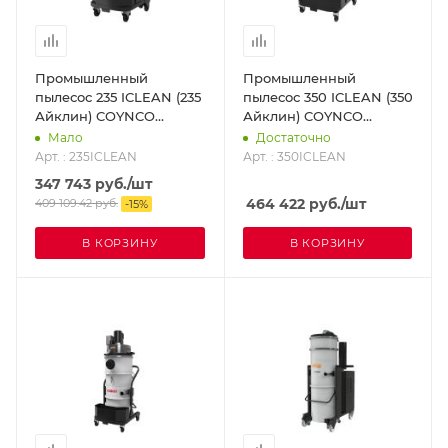
Промышленный
Промышленный
пылесос 235 ICLEAN (235
пылесос 350 ICLEAN (350
Айклин) COYNCO
Айклин) COYNCO
235ICLEAN
350ICLEAN
Мало
Достаточно
Арт. : 235ICLEAN
Арт. : 350ICLEAN
347 743
руб.
/шт
464 422
руб.
/шт
409 109.42
руб.
-
15
%
В КОРЗИНУ
В КОРЗИНУ