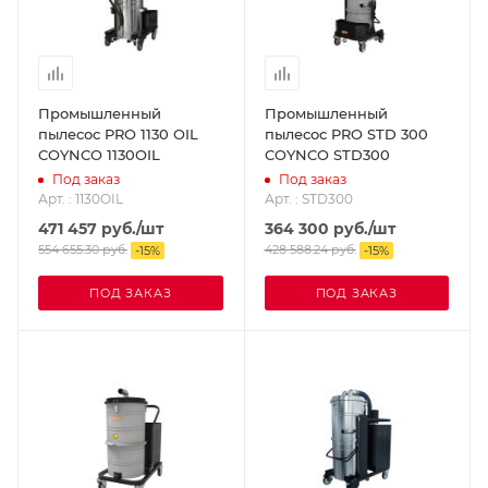
Промышленный
Промышленный
пылесос PRO 1130 OIL
пылесос PRO STD 300
COYNCO 1130OIL
COYNCO STD300
Под заказ
Под заказ
Арт. : 1130OIL
Арт. : STD300
471 457
руб.
/шт
364 300
руб.
/шт
554 655.30
руб.
428 588.24
руб.
-
15
%
-
15
%
ПОД ЗАКАЗ
ПОД ЗАКАЗ