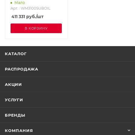
насосом COYNCO
Мало
WM3100SUBOIL
Арт. : WM3100SUBOIL
411 331
руб.
/шт
В КОРЗИНУ
КАТАЛОГ
РАСПРОДАЖА
АКЦИИ
УСЛУГИ
БРЕНДЫ
КОМПАНИЯ